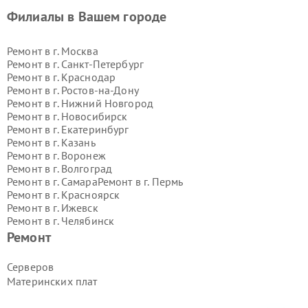
Филиалы в Вашем городе
Ремонт в г.
Москва
Ремонт в г.
Санкт-Петербург
Ремонт в г.
Краснодар
Ремонт в г.
Ростов-на-Дону
Ремонт в г.
Нижний Новгород
Ремонт в г.
Новосибирск
Ремонт в г.
Екатеринбург
Ремонт в г.
Казань
Ремонт в г.
Воронеж
Ремонт в г.
Волгоград
Ремонт в г.
Самара
Ремонт в г.
Пермь
Ремонт в г.
Красноярск
Ремонт в г.
Ижевск
Ремонт в г.
Челябинск
Ремонт в г.
Тюмень
Ремонт в г.
Уфа
Ремонт
Ремонт в г.
Омск
Ремонт в г.
Иркутск
Ремонт в г.
Ярославль
Серверов
Ремонт в г.
Саратов
Материнских плат
Ремонт в г.
Барнаул
Ремонт в г.
Тольятти