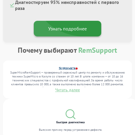
Диагностируем 95% неисправностей с первого
раза
Узнать подробнее
Почему выбирают
RemSupport
SuperMicroRemSupport — проверенный сервисный центр по ремонту и обслуживанию
техники SuperMicro в Калуге со стажем от 10 лет. В штате компании — от 10 до 16
технических специалистов с профильной квалификацией. За время работы число
клиентов превысило 10 000, а также выполнено выполнено более 12 000 ремонтов.
Ежемесячно в сервисный центр поступает от 300 устройств, включая , , . Мы работаем
Читать далее
с широким спектром неисправностей и предлагаем стабильный уровень сервиса
благодаря опыту команды.
Быстрая диагностика
Выясним причину перед устранением дефекта.