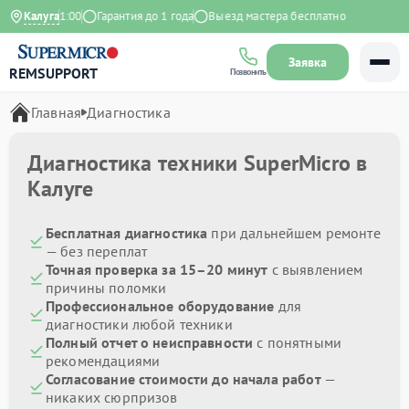
:00 до 21:00
Калуга
Гарантия до 1 года
Выезд мастера бесплатно
Заявка
REMSUPPORT
Позвонить
Главная
Диагностика
Диагностика техники SuperMicro в
Калуге
Бесплатная диагностика
при дальнейшем ремонте
— без переплат
Точная проверка за 15–20 минут
с выявлением
причины поломки
Профессиональное оборудование
для
диагностики любой техники
Полный отчет о неисправности
с понятными
рекомендациями
Согласование стоимости до начала работ
—
никаких сюрпризов