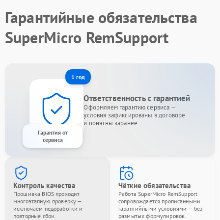
Гарантийные обязательства
SuperMicro RemSupport
1 год
Ответственность с гарантией
Оформляем гарантию сервиса —
условия зафиксированы в договоре
и понятны заранее.
Гарантия от
сервиса
Контроль качества
Чёткие обязательства
Прошивка BIOS проходит
Работа SuperMicro RemSupport
многоэтапную проверку —
сопровождается прописанными
исключаем недоработки и
гарантийными условиями — без
повторные сбои.
размытых формулировок.