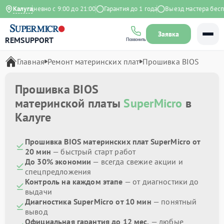
с
Ежедневно с 9:00 до 21:00
Калуга
Гарантия до 1 года
Выезд мастера беспла
Заявка
REMSUPPORT
Позвонить
Главная
Ремонт материнских плат
Прошивка BIOS
Прошивка BIOS
материнской платы
SuperMicro
в
Калуге
Прошивка BIOS материнских плат SuperMicro от
20 мин
— быстрый старт работ
До 30% экономии
— всегда свежие акции и
спецпредложения
Контроль на каждом этапе
— от диагностики до
выдачи
Диагностика SuperMicro от 10 мин
— понятный
вывод
Официальная гарантия до 12 мес.
— любые