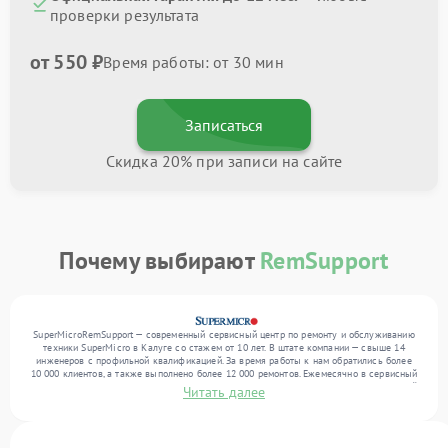
проверки результата
от 550 ₽
Время работы: от 30 мин
Записаться
Скидка 20% при записи на сайте
Почему выбирают
RemSupport
SuperMicroRemSupport — современный сервисный центр по ремонту и обслуживанию
техники SuperMicro в Калуге со стажем от 10 лет. В штате компании — свыше 14
инженеров с профильной квалификацией. За время работы к нам обратились более
10 000 клиентов, а также выполнено более 12 000 ремонтов. Ежемесячно в сервисный
центр поступает свыше 300 единиц техники, включая , , . Мы беремся за задачи любой
Читать далее
сложности и гарантируем высокое качество обслуживания благодаря квалификации
мастеров.