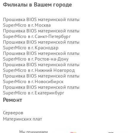
Филиалы в Вашем городе
Прошивка BIOS материнской платы
SuperMicro в г.
Москва
Прошивка BIOS материнской платы
SuperMicro в г.
Санкт-Петербург
Прошивка BIOS материнской платы
SuperMicro в г.
Краснодар
Прошивка BIOS материнской платы
SuperMicro в г.
Ростов-на-Дону
Прошивка BIOS материнской платы
SuperMicro в г.
Нижний Новгород
Прошивка BIOS материнской платы
SuperMicro в г.
Новосибирск
Прошивка BIOS материнской платы
SuperMicro в г.
Екатеринбург
Прошивка BIOS материнской платы
Ремонт
SuperMicro в г.
Казань
Прошивка BIOS материнской платы
Серверов
SuperMicro в г.
Воронеж
Материнских плат
Прошивка BIOS материнской платы
SuperMicro в г.
Волгоград
Прошивка BIOS материнской платы
Мы принимаем