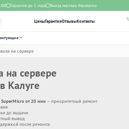
1:00
Гарантия до 1 года
Выезд мастера бесплатно
Цены
Гарантия
Отзывы
Контакты
лектующие
вола на сервере
 на сервере
в Калуге
 SuperMicro от 20 мин
— приоритетный ремонт
овия
ики до выдачи
тный вывод
держкой после ремонта