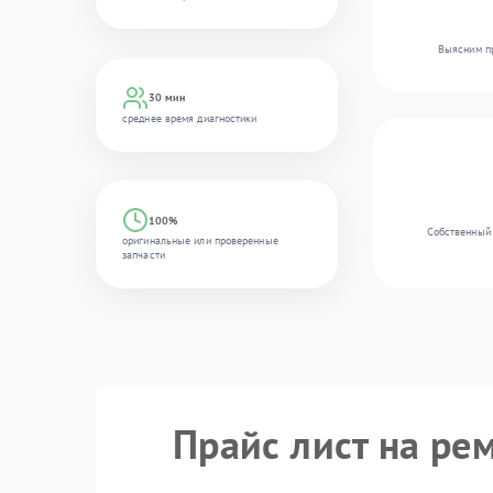
Выясним пр
30 мин
среднее время диагностики
100%
Собственный 
оригинальные или проверенные
запчасти
Прайс лист на ре