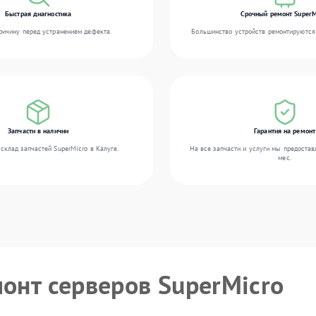
Быстрая диагностика
Срочный ремонт SuperM
ичину перед устранением дефекта.
Большинство устройств ремонтируются 
Запчасти в наличии
Гарантия на ремонт
склад запчастей SuperMicro в Калуге.
На все запчасти и услуги мы предостав
мес.
монт серверов SuperMicro