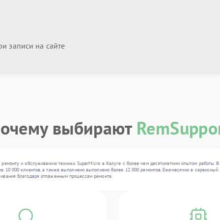
и записи на сайте
очему выбирают
RemSuppo
ремонту и обслуживанию техники SuperMicro в Калуге с более чем десятилетним опытом работы. В
10 000 клиентов, а также выполнено выполнено более 12 000 ремонтов. Ежемесячно в сервисный цен
живания благодаря отлаженным процессам ремонта.