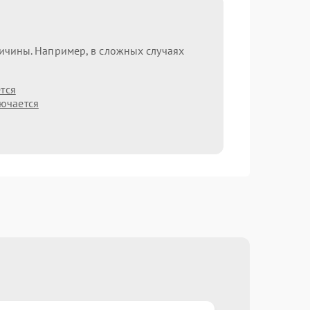
ричины. Например, в сложных случаях
тся
лючается