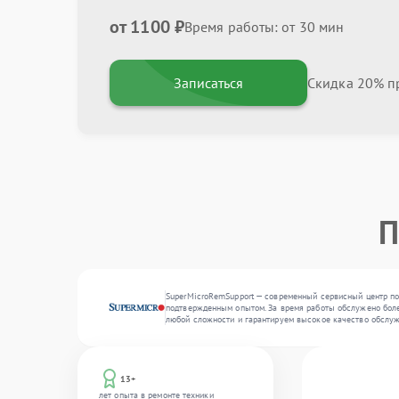
от 1100 ₽
Время работы: от 30 мин
Записаться
Скидка 20% пр
П
SuperMicroRemSupport — современный сервисный центр по 
подтвержденным опытом. За время работы обслужено более 
любой сложности и гарантируем высокое качество обслу
13+
лет опыта в ремонте техники