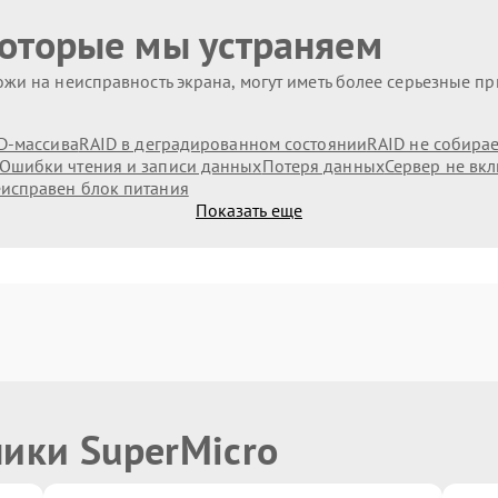
которые мы устраняем
жи на неисправность экрана, могут иметь более серьезные п
D-массива
RAID в деградированном состоянии
RAID не собирае
Ошибки чтения и записи данных
Потеря данных
Сервер не вк
исправен блок питания
Показать еще
ники SuperMicro