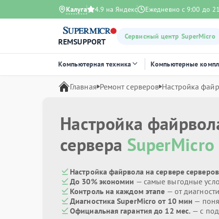
Калуга
4.9 на Яндекс
Ежедневно с 9:00 до 2
Сервисный центр SuperMicro
REMSUPPORT
Компьютерная техника
Компьютерные комп
Главная
Ремонт серверов
Настройка файр
Настройка файрвола
сервера
SuperMicro
Настройка файрвола на сервере серверов
До 30% экономии
— самые выгодные усл
Контроль на каждом этапе
— от диагност
Диагностика SuperMicro от 10 мин
— поня
Официальная гарантия до 12 мес.
— с под