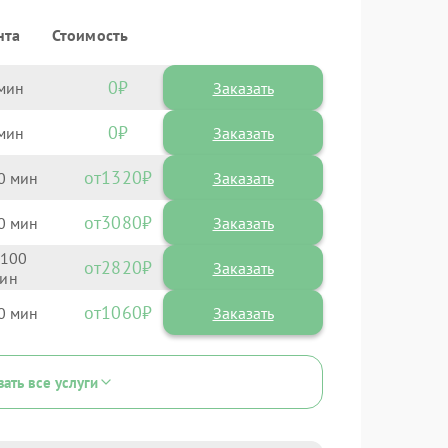
нта
Стоимость
0
Заказать
0
Заказать
1320
0
3080
0
100
2820
1060
0
зать все услуги