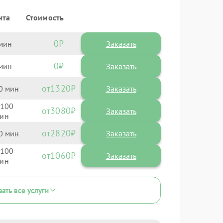
нта
Стоимость
0
Заказать
0
Заказать
1320
0
100
3080
2820
0
100
1060
зать все услуги