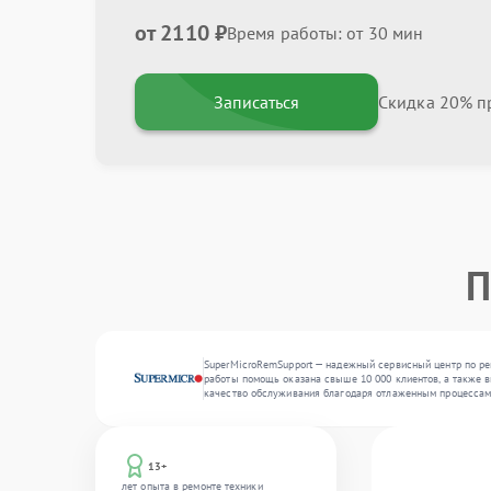
от 2110 ₽
Время работы: от 30 мин
Записаться
Скидка 20% пр
П
SuperMicroRemSupport — надежный сервисный центр по ре
работы помощь оказана свыше 10 000 клиентов, а также в
качество обслуживания благодаря отлаженным процессам
13+
лет опыта в ремонте техники