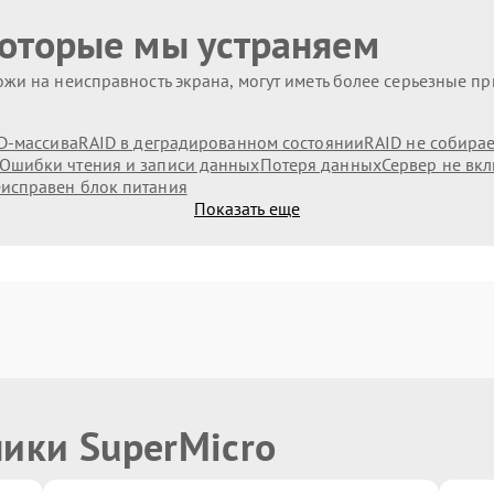
которые мы устраняем
жи на неисправность экрана, могут иметь более серьезные п
D-массива
RAID в деградированном состоянии
RAID не собирае
Ошибки чтения и записи данных
Потеря данных
Сервер не вк
исправен блок питания
Показать еще
ники SuperMicro