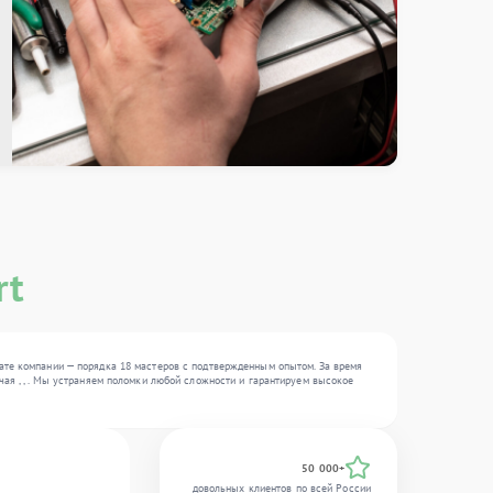
rt
ате компании — порядка 18 мастеров с подтвержденным опытом. За время
чая , , . Мы устраняем поломки любой сложности и гарантируем высокое
50 000+
довольных клиентов по всей России