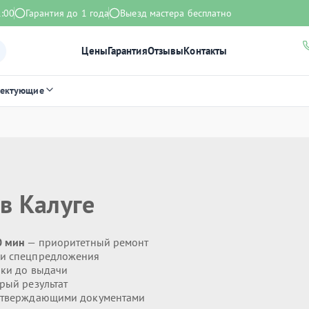
1:00
Гарантия до 1 года
Выезд мастера бесплатно
Цены
Гарантия
Отзывы
Контакты
лектующие
в Калуге
0 мин
— приоритетный ремонт
 и спецпредложения
ики до выдачи
рый результат
дтверждающими документами