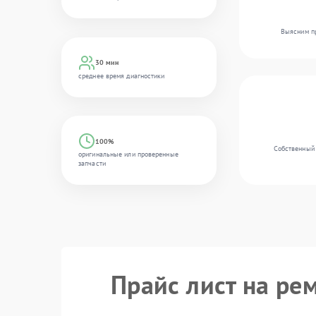
Выясним пр
30 мин
среднее время диагностики
100%
Собственный 
оригинальные или проверенные
запчасти
Прайс лист на ре