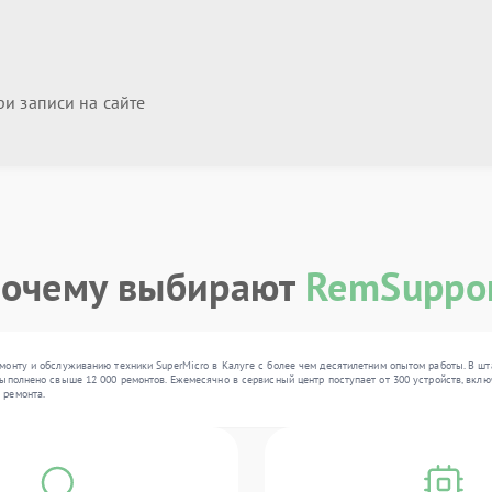
и записи на сайте
очему выбирают
RemSuppo
монту и обслуживанию техники SuperMicro в Калуге с более чем десятилетним опытом работы. В шт
ыполнено свыше 12 000 ремонтов. Ежемесячно в сервисный центр поступает от 300 устройств, вклю
 ремонта.