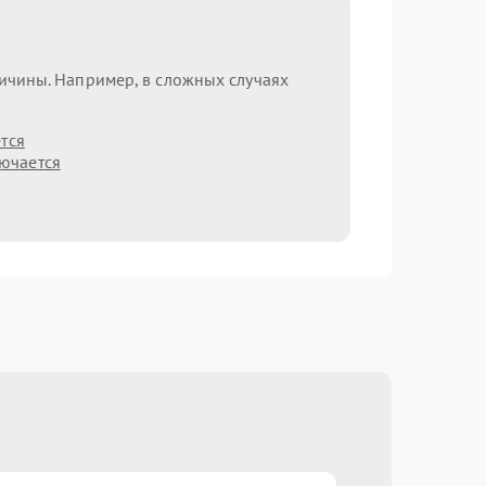
ричины. Например, в сложных случаях
тся
лючается