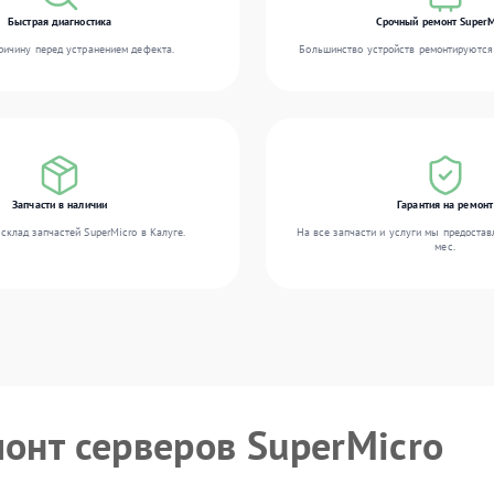
Быстрая диагностика
Срочный ремонт SuperM
ичину перед устранением дефекта.
Большинство устройств ремонтируются 
Запчасти в наличии
Гарантия на ремонт
склад запчастей SuperMicro в Калуге.
На все запчасти и услуги мы предостав
мес.
монт серверов SuperMicro