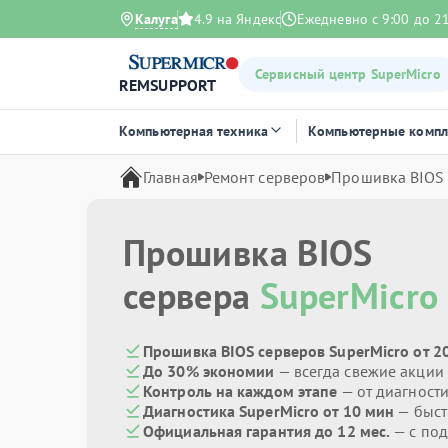
Калуга
4.9 на Яндекс
Ежедневно с 9:00 до 2
Сервисный центр SuperMicro
REMSUPPORT
Компьютерная техника
Компьютерные комп
Главная
Ремонт серверов
Прошивка BIOS
Прошивка BIOS
сервера
SuperMicro
Прошивка BIOS серверов SuperMicro от 2
До 30% экономии
— всегда свежие акции
Контроль на каждом этапе
— от диагност
Диагностика SuperMicro от 10 мин
— быст
Официальная гарантия до 12 мес.
— с по