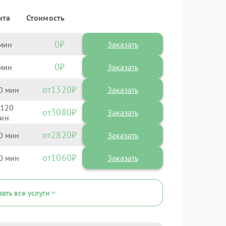
нта
Стоимость
0
Заказать
0
Заказать
1320
0
120
3080
2820
0
1060
0
зать все услуги