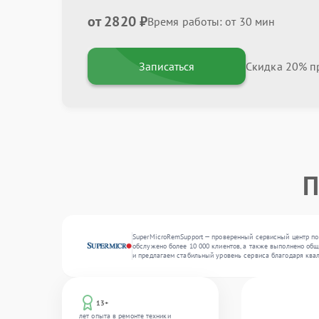
от 2820 ₽
Время работы: от 30 мин
Записаться
Скидка 20% пр
П
SuperMicroRemSupport — проверенный сервисный центр по
обслужено более 10 000 клиентов, а также выполнено общ
и предлагаем стабильный уровень сервиса благодаря ква
13+
лет опыта в ремонте техники