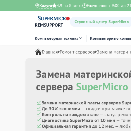
Калуга
4.9 на Яндекс
Ежедневно с 9:00 до 2
Сервисный центр SuperMicro
REMSUPPORT
Компьютерная техника
Компьютерные комп
Главная
Ремонт серверов
Замена материн
Замена материнско
сервера
SuperMicro
Замена материнской платы серверов Supe
До 30% экономии
— скидки при заявке о
Контроль на каждом этапе
— статус ремон
Диагностика SuperMicro от 10 мин
— точн
Официальная гарантия до 12 мес.
— любые