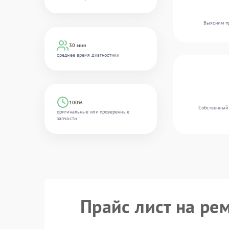
Выясним пр
30 мин
среднее время диагностики
100%
Собственный 
оригинальные или проверенные
запчасти
Прайс лист на ре