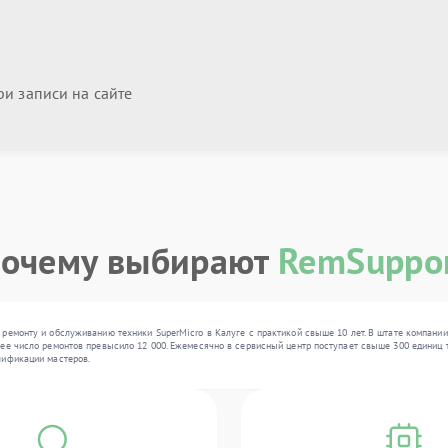
и записи на сайте
очему выбирают
RemSuppo
 ремонту и обслуживанию техники SuperMicro в Калуге с практикой свыше 10 лет. В штате компани
ее число ремонтов превысило 12 000. Ежемесячно в сервисный центр поступает свыше 300 единиц т
лификации мастеров.