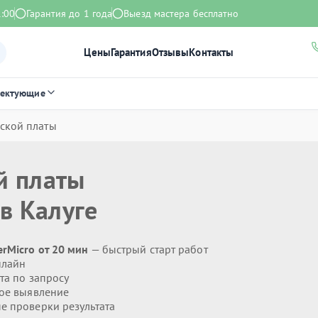
1:00
Гарантия до 1 года
Выезд мастера бесплатно
Цены
Гарантия
Отзывы
Контакты
лектующие
ской платы
й платы
в Калуге
rMicro от 20 мин
— быстрый старт работ
нлайн
та по запросу
ое выявление
 проверки результата