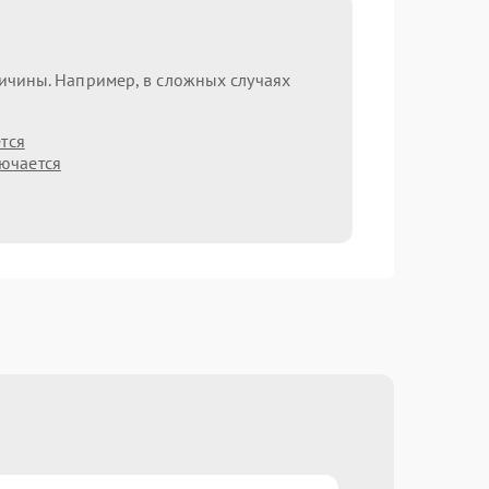
ричины. Например, в сложных случаях
тся
лючается