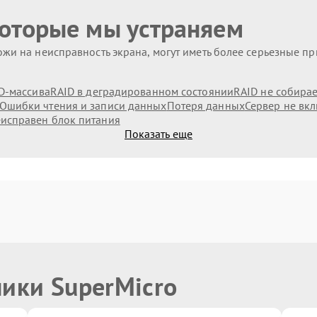
которые мы устраняем
жи на неисправность экрана, могут иметь более серьезные п
D-массива
RAID в деградированном состоянии
RAID не собирае
Ошибки чтения и записи данных
Потеря данных
Сервер не вк
исправен блок питания
Показать еще
ники SuperMicro