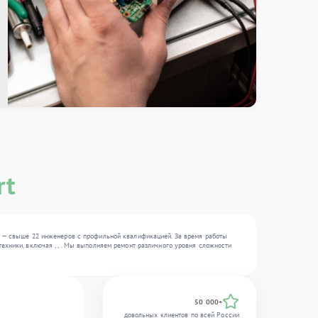
rt
и — свыше 22 инженеров с профильной квалификацией. За время работы
ехники, включая , , . Мы выполняем ремонт различного уровня сложности
50 000+
довольных клиентов по всей России