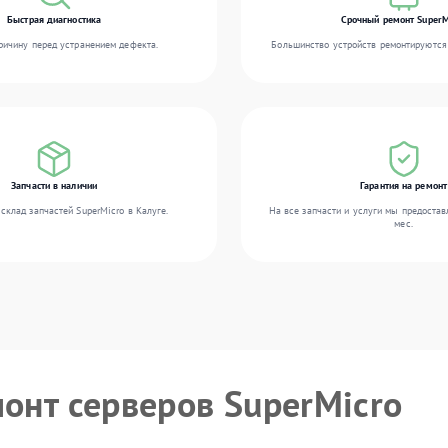
Быстрая диагностика
Срочный ремонт SuperM
ичину перед устранением дефекта.
Большинство устройств ремонтируются 
Запчасти в наличии
Гарантия на ремонт
склад запчастей SuperMicro в Калуге.
На все запчасти и услуги мы предостав
мес.
монт серверов SuperMicro