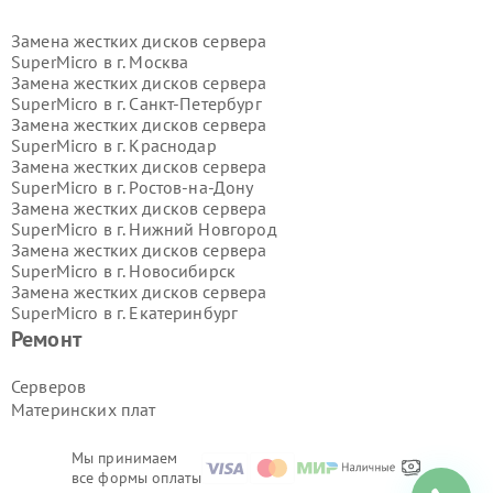
Замена жестких дисков сервера
SuperMicro в г.
Москва
Замена жестких дисков сервера
SuperMicro в г.
Санкт-Петербург
Замена жестких дисков сервера
SuperMicro в г.
Краснодар
Замена жестких дисков сервера
SuperMicro в г.
Ростов-на-Дону
Замена жестких дисков сервера
SuperMicro в г.
Нижний Новгород
Замена жестких дисков сервера
SuperMicro в г.
Новосибирск
Замена жестких дисков сервера
SuperMicro в г.
Екатеринбург
Замена жестких дисков сервера
Ремонт
SuperMicro в г.
Казань
Замена жестких дисков сервера
Серверов
SuperMicro в г.
Воронеж
Материнских плат
Замена жестких дисков сервера
SuperMicro в г.
Волгоград
Замена жестких дисков сервера
Мы принимаем
все формы оплаты
SuperMicro в г.
Самара