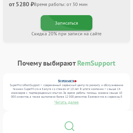
от 5280 ₽
Время работы: от 30 мин
Записаться
Скидка 20% при записи на сайте
Почему выбирают
RemSupport
SuperMicroRemSupport — современный сервисный центр по ремонту и обслуживанию
техники SuperMicro в Калуге со стажем от 10 лет. В штате компании — свыше 14
инженеров с подтвержденным опытом. За время работы помощь оказана свыше 10
000 клиентов, а также выполнено более 12 000 ремонтов. Ежемесячно в сервисный
центр поступает более 300 устройств, включая , , . Мы беремся за задачи любой
Читать далее
сложности и предлагаем стабильный уровень сервиса благодаря квалификации
мастеров.