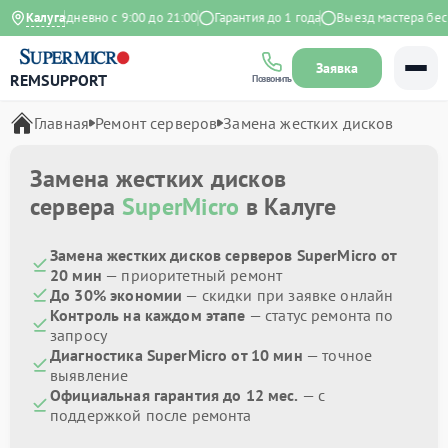
екс
Калуга
Ежедневно с 9:00 до 21:00
Гарантия до 1 года
Выезд мастера беспл
Заявка
REMSUPPORT
Позвонить
Главная
Ремонт серверов
Замена жестких дисков
Замена жестких дисков
сервера
SuperMicro
в Калуге
Замена жестких дисков серверов SuperMicro от
20 мин
— приоритетный ремонт
До 30% экономии
— скидки при заявке онлайн
Контроль на каждом этапе
— статус ремонта по
запросу
Диагностика SuperMicro от 10 мин
— точное
выявление
Официальная гарантия до 12 мес.
— с
поддержкой после ремонта